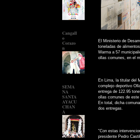
Cangall
o
El Ministerio de Desarr
Corazo
toneladas de alimentos
n
Warma a 57 municipalid
ollas comunes, en el m
En Lima, la titular del 
complejo deportivo Oll
SEMA
NA
entrega de 122.95 tone
SANTA
ollas comunes de este d
AYACU
En total, dicha comuna
CHAN
dos entregas.
A
"Con estas intervencio
presidente Pedro Castil