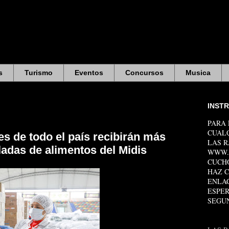
s
Turismo
Eventos
Concursos
Musica
INST
PARA
CUAL
s de todo el país recibirán más
LAS R
ladas de alimentos del Midis
WWW.
CUCHO
HAZ C
ENLA
ESPE
SEGU