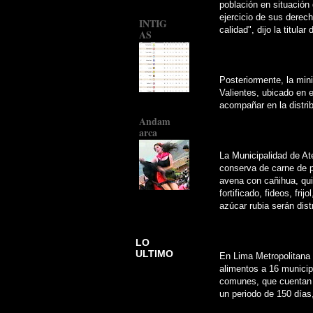
población en situación
ejercicio de sus derec
INTIG
calidad", dijo la titular 
AS
Posteriormente, la mini
Valientes, ubicado en 
acompañar en la distri
Andam
arca
La Municipalidad de At
conserva de carne de po
avena con cañihua, qui
fortificado, fideos, frij
azúcar rubia serán dist
LO
ULTIMO
En Lima Metropolitana 
alimentos a 16 municipi
comunes, que cuentan c
un periodo de 150 días