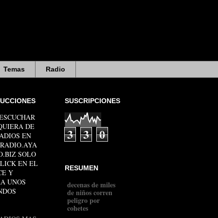
Temas
Radio
RUCCIONES
SUSCRIPCIONES
 ESCUCHAR
QUIERA DE
3
3
0
ADIOS EN
RADIO.AYA
.BIZ SOLO
LICK EN EL
RESUMEN
CE Y
RA UNOS
decenas de miles
NDOS
de niños corren
peligro por
cohetes
-