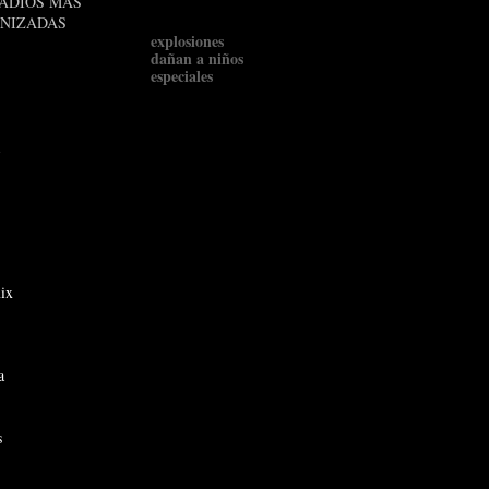
ADIOS MAS
ONIZADAS
explosiones
dañan a niños
especiales
-
ix
a
s