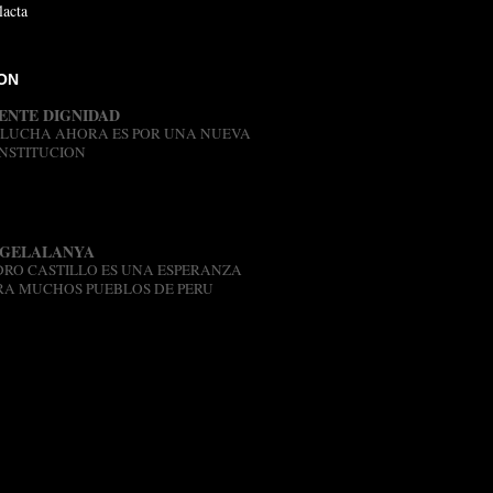
lacta
ION
ENTE DIGNIDAD
 LUCHA AHORA ES POR UNA NUEVA
NSTITUCION
-
Pero y si caemos en el
opolio de Cerrón y Castillo? y volvemos
as colas de EntelPerú ElectroPerú a hacer
s por el pan popular ( si no sabes ...
GELALANYA
DRO CASTILLO ES UNA ESPERANZA
RA MUCHOS PUEBLOS DE PERU
-
Hay
contento justificado en muchas
laciones, ya que quiénes controlaron
de la comodidad de Lima a toda una
ión no solo fueron la verguenza sino...