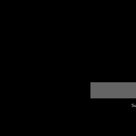
Entrada más recie
Su