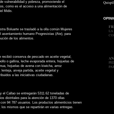
 de vulnerabilidad y pobreza, promoviendo el
Quispil
hos, como es el acceso a una alimentación de
del Midis.
OPIN
FR
stra Boluarte se trasladó a la olla común Mujeres
LA
el asentamiento humano Progresistas (Ate), para
CO
bución de los alimentos.
mon
a l
cola
e recibió conserva de pescado en aceite vegetal,
AN
llo o gallina, leche evaporada entera, hojuelas de
PE
nua, hojuelas de avena con kiwicha, arroz
PA
ol, lenteja, arveja partida, aceite vegetal y
des
ribuidos a las iniciativas ciudadanas.
pob
des
nac
y el Callao se entregarán 5311.62 toneladas de
os distritales para la atención de 1370 ollas
on 94 787 usuarios. Los productos alimenticios tienen
, los mismos que se repartirán en varias entregas.