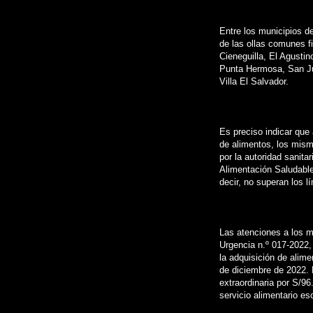
Entre los municipios d
de las ollas comunes f
Cieneguilla, El Agust
Punta Hermosa, San Jua
Villa El Salvador.
Es preciso indicar que 
de alimentos, los mism
por la autoridad sanit
Alimentación Saludable
decir, no superan los 
Las atenciones a los m
Urgencia n.º 017-2022,
la adquisición de alime
de diciembre de 2022. P
extraordinaria por S/96
servicio alimentario esc