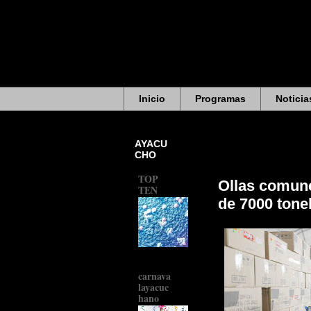
Inicio
Programas
Noticia
AYACU
CHO
TOP
Ollas comune
TEN
de 7000 tone
carnava
layacuc
hano