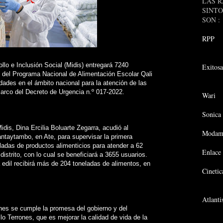
LAS R
SINT
SON :
RPP
ollo e Inclusión Social (Midis) entregará 7240
Exitosa
 del Programa Nacional de Alimentación Escolar Qali
ades en el ámbito nacional para la atención de las
arco del Decreto de Urgencia n.º 017-2022.
Wari
Sonica
Midis, Dina Ercilia Boluarte Zegarra, acudió al
Modam
antaytambo, en Ate, para supervisar la primera
ladas de productos alimenticios para atender a 62
Enlace
istrito, con lo cual se beneficiará a 3655 usuarios.
 edil recibirá más de 204 toneladas de alimentos, en
Cinetic
Atlanti
nes se cumple la promesa del gobierno y del
lo Terrones, que es mejorar la calidad de vida de la